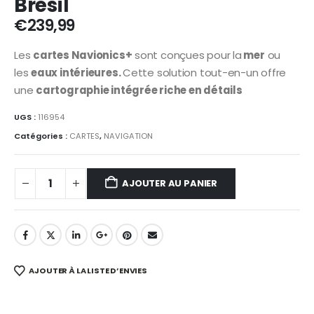
Brésil
€
239,99
Les
cartes Navionics+
sont conçues pour la
mer
ou
les
eaux intérieures.
Cette solution tout-en-un offre
une
cartographie intégrée riche en détails
UGS :
116954
Catégories :
CARTES
,
NAVIGATION
AJOUTER AU PANIER
AJOUTER À LA LISTE D’ENVIES