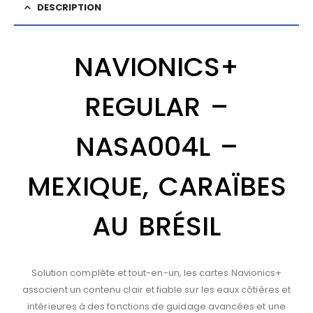
DESCRIPTION
NAVIONICS+
REGULAR –
NASA004L –
MEXIQUE, CARAÏBES
AU BRÉSIL
Solution complète et tout-en-un, les cartes Navionics+
associent un contenu clair et fiable sur les eaux côtières et
intérieures à des fonctions de guidage avancées et une