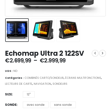
Echomap Ultra 2 122SV
Plage
€
2.699,99
–
€
2.999,99
de
prix :
UGS :
ND
€2.699,99
Catégories :
COMBINÉS CARTO/SONDEUR
,
ÉCRANS MULTIFONCTIONS
,
à
LECTEURS DE CARTE
,
NAVIGATION
,
SONDEURS
€2.999,99
SIZE
12"
SONDE
avec sonde
sans sonde