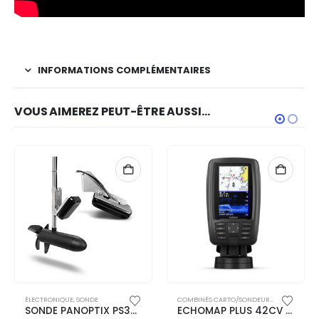
INFORMATIONS COMPLÉMENTAIRES
VOUS AIMEREZ PEUT-ÊTRE AUSSI…
ONDEURS
ÉLECTRONIQUE
,
SONDE
COMBINÉS CARTO/SONDEUR
,
ÉLECTRONIQU
SONDE PANOPTIX PS30 DOWN
ECHOMAP PLUS 42CV + SONDE GT20-TM