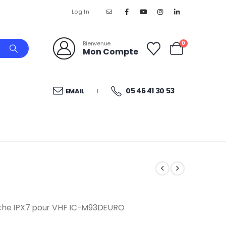
Log In
Bienvenue
0
Mon Compte
05 46 41 30 53
EMAIL
I
che IPX7 pour VHF IC-M93DEURO