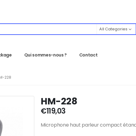
All Categories
ckage
Qui sommes-nous ?
Contact
M-228
HM-228
€
119,03
Microphone haut parleur compact étan