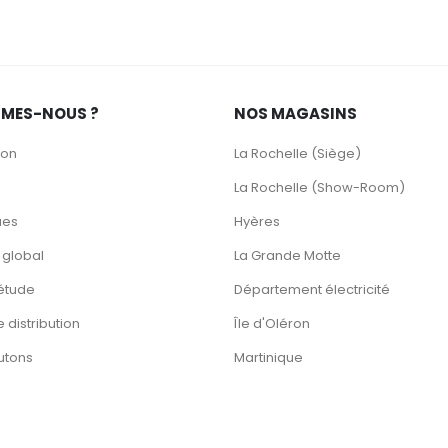
MMES-NOUS ?
NOS MAGASINS
ion
La Rochelle (Siège)
La Rochelle (Show-Room)
ues
Hyères
 global
La Grande Motte
étude
Département électricité
 distribution
Île d'Oléron
utons
Martinique