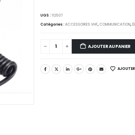
UGS :
112507
Catégories :
ACCESSOIRES VHF
,
COMMUNICATION
,
É
AJOUTER AU PANIER
AJOUTER 