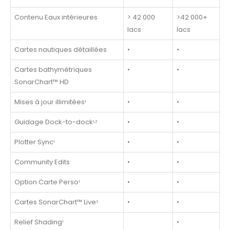
Contenu Eaux intérieures
> 42 000
>42 000+
lacs
lacs
Cartes nautiques détaillées
•
•
Cartes bathymétriques
•
•
SonarChart™ HD
Mises à jour illimitées
•
•
1
Guidage Dock-to-dock
•
•
1,2
Plotter Sync
•
•
1
Community Edits
•
•
Option Carte Perso
•
•
1
Cartes SonarChart™ Live
•
•
3
Relief Shading
•
1