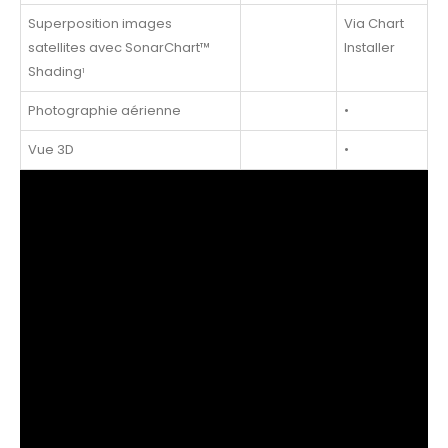
Superposition images
Via Chart
satellites avec SonarChart™
Installer
Shading
1
Photographie aérienne
•
Vue 3D
•